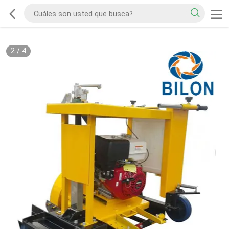
2
/
4