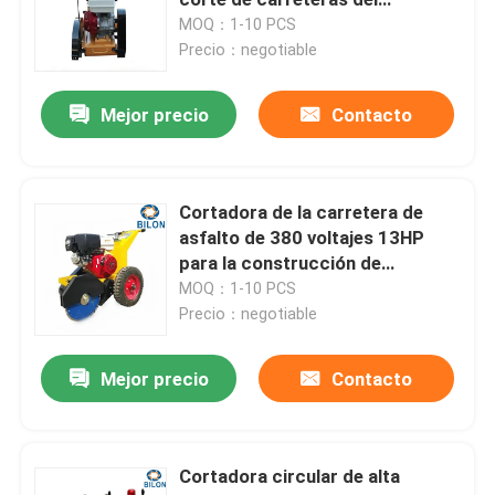
profesional 1200m m
MOQ：1-10 PCS
Precio：negotiable
Excavador del constructor de camino
Mejor precio
Contacto
camión hormigonera
Rodillo de camino vibratorio
Cortadora de la carretera de
asfalto de 380 voltajes 13HP
para la construcción de
Máquina concreta del escarificador
carreteras
MOQ：1-10 PCS
Precio：negotiable
Cargador de la retroexcavadora de Caterpillar
Mejor precio
Contacto
Máquina del lacre de la grieta
Cortadora circular de alta
Compresor vibratorio de la placa