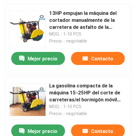
13HP empujan la máquina del
cortador manualmente de la
carretera de asfalto de la
gasolina con profundidad de
MOQ：1-10 PCS
corte de 0 - de 180m m
Precio：negotiable
Mejor precio
Contacto
La gasolina compacta de la
máquina 15-25HP del corte de
carreteras/el hormigón móvil
diesel vio el corte
MOQ：1-10 PCS
Precio：negotiable
Mejor precio
Contacto