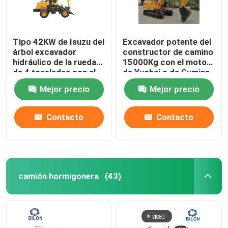
Tipo 42KW de Isuzu del
Excavador potente del
árbol excavador
constructor de camino
hidráulico de la rueda
15000Kg con el motor
de 4 toneladas con el
de Yuchai o de Cumins
martillo hidráulico
Mejor precio
Mejor precio
Contacto
Contacto
camión hormigonera
(43)