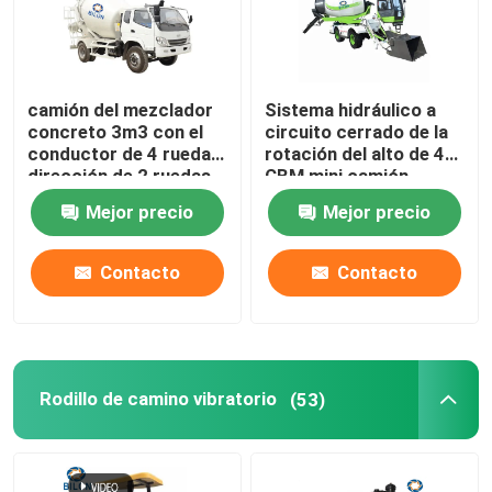
camión del mezclador
Sistema hidráulico a
concreto 3m3 con el
circuito cerrado de la
conductor de 4 ruedas,
rotación del alto de 4
dirección de 2 ruedas
CBM mini camión
eficiente del mezclador
Mejor precio
Mejor precio
concreto
Contacto
Contacto
Rodillo de camino vibratorio
(53)