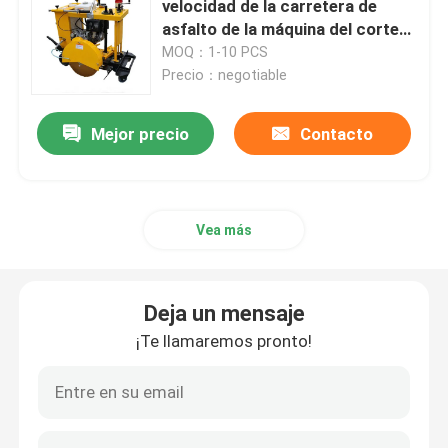
velocidad de la carretera de
asfalto de la máquina del corte
Máquina del corte de carreteras
de carreteras 18HP
MOQ：1-10 PCS
Precio：negotiable
Camión del transporte del saneamiento
Mejor precio
Contacto
camión volquete de la correa eslabonada
Vea más
Generador diesel del gas natural del inversor
Torre ligera móvil
Deja un mensaje
¡Te llamaremos pronto!
Máquinas del barrendero de la nieve
Máquina concreta de la paleta