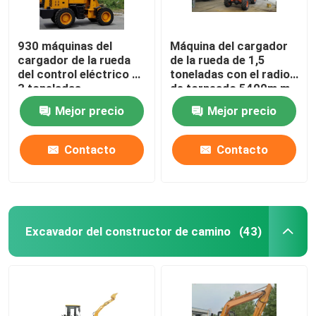
930 máquinas del
Máquina del cargador
cargador de la rueda
de la rueda de 1,5
del control eléctrico de
toneladas con el radio
3 toneladas
de torneado 5400m m
mini/cargador
del motor de 42
Mejor precio
Mejor precio
hidráulico de la rueda
kilovatios
delantera
Contacto
Contacto
Excavador del constructor de camino
(43)