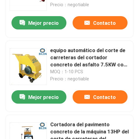
Precio：negotiable
Viaje de la fábrica
Mejor precio
Contacto
Control de calidad
equipo automático del corte de
Éntrenos en contacto con
carreteras del cortador
concreto del asfalto 7.5KW con
el tanque de agua 40-45L
MOQ：1-10 PCS
Noticias
Precio：negotiable
Pida una cita
Mejor precio
Contacto
Maquinaria de construcción de carreteras
Cortadora del pavimento
concreto de la máquina 13HP del
máquina del cargador de la rueda
corte de carreteras del