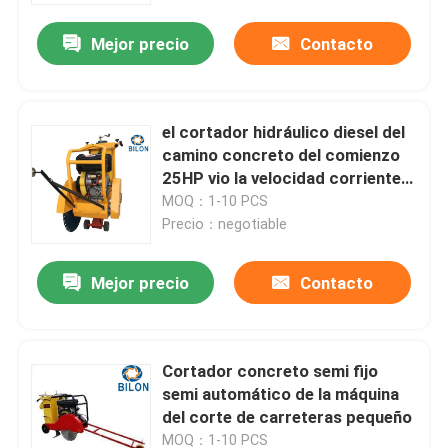
Mejor precio
Contacto
el cortador hidráulico diesel del
camino concreto del comienzo
25HP vio la velocidad corriente
20m-40m/h
MOQ：1-10 PCS
Precio：negotiable
Mejor precio
Contacto
Hogar
Cortador concreto semi fijo
Productos
semi automático de la máquina
del corte de carreteras pequeño
Sobre nosotros
MOQ：1-10 PCS