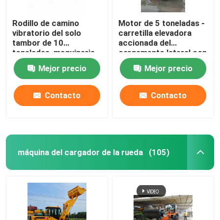
Rodillo de camino
Motor de 5 toneladas -
vibratorio del solo
carretilla elevadora
tambor de 10
accionada del
toneladas, maquinaria
cargamento lateral con
de construcción de
el motor de 85KW
Mejor precio
Mejor precio
ChinaRoad del
ISUZU
compresor
Contacto
Contacto
máquina del cargador de la rueda
(105)