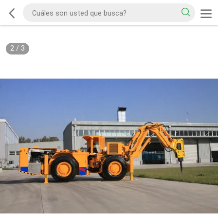
2
/
3