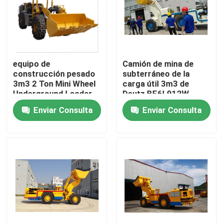
Viaje de la fábrica
Control de calidad
equipo de
Camión de mina de
construcción pesado
subterráneo de la
3m3 2 Ton Mini Wheel
carga útil 3m3 de
Éntrenos en contacto con
Underground Loader
Deutz BF6L912W
con el motor de 76KW
6000kgs
Enviar Consulta
Enviar Consulta
WEICHAI
Noticias
Pida una cita
Maquinaria de construcción de carreteras
máquina del cargador de la rueda