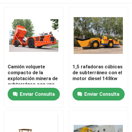
Camión volquete
1,5 rafadoras cúbicas
compacto de la
de subterráneo con el
explotación minera de
motor diesel 148kw
subterráneo con una
capacidad de carga
Hogar
Enviar Consulta
Enviar Consulta
de 20 toneladas
Productos
Sobre nosotros