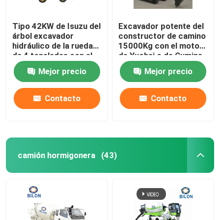
Tipo 42KW de Isuzu del
Excavador potente del
árbol excavador
constructor de camino
hidráulico de la rueda
15000Kg con el motor
de 4 toneladas con el
de Yuchai o de Cumins
martillo hidráulico
Mejor precio
Mejor precio
Contacto
Contacto
camión hormigonera
(43)