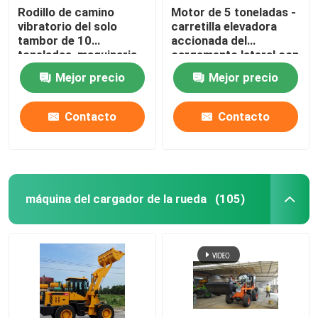
Rodillo de camino
Motor de 5 toneladas -
vibratorio del solo
carretilla elevadora
rafadoras de subterráneo
tambor de 10
accionada del
toneladas, maquinaria
cargamento lateral con
de construcción de
el motor de 85KW
Motor eléctrico de corriente alterna
Mejor precio
Mejor precio
ChinaRoad del
ISUZU
compresor
Contacto
Contacto
máquina del cargador de la rueda
(105)