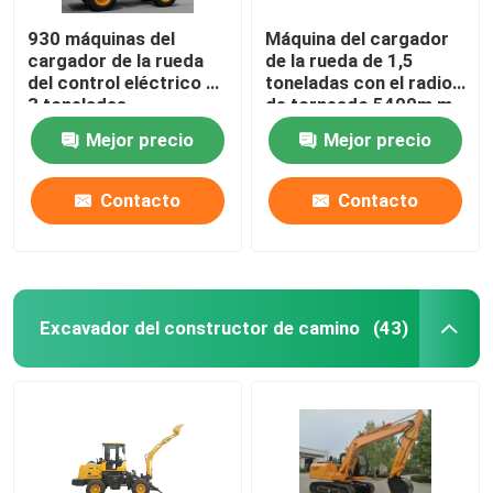
930 máquinas del
Máquina del cargador
cargador de la rueda
de la rueda de 1,5
del control eléctrico de
toneladas con el radio
3 toneladas
de torneado 5400m m
mini/cargador
del motor de 42
Mejor precio
Mejor precio
hidráulico de la rueda
kilovatios
delantera
Contacto
Contacto
Excavador del constructor de camino
(43)