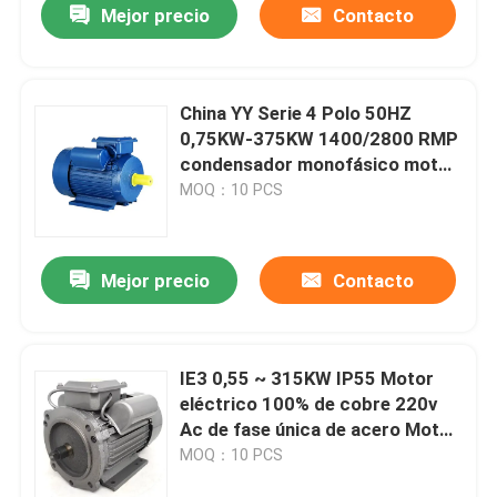
Mejor precio
Contacto
China YY Serie 4 Polo 50HZ
0,75KW-375KW 1400/2800 RMP
condensador monofásico motor
asíncrono, motor de alta
MOQ：10 PCS
eficiencia
Mejor precio
Contacto
IE3 0,55 ~ 315KW IP55 Motor
eléctrico 100% de cobre 220v
Ac de fase única de acero Motor
de inducción de la cáscara del
MOQ：10 PCS
motor B5