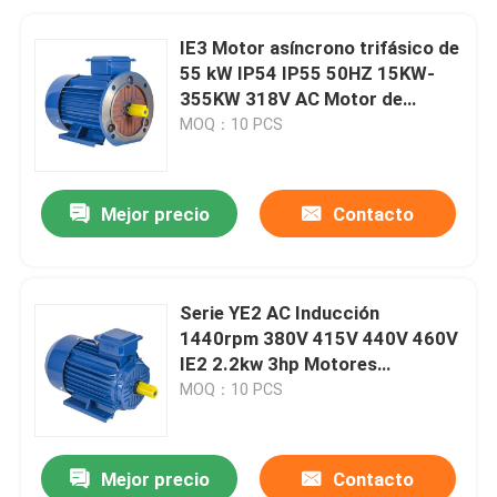
IE3 Motor asíncrono trifásico de
55 kW IP54 IP55 50HZ 15KW-
355KW 318V AC Motor de
inducción eléctrico de jaula de
MOQ：10 PCS
ardilla
Mejor precio
Contacto
Serie YE2 AC Inducción
1440rpm 380V 415V 440V 460V
IE2 2.2kw 3hp Motores
eléctricos de alta eficiencia de
MOQ：10 PCS
tres fases
Mejor precio
Contacto