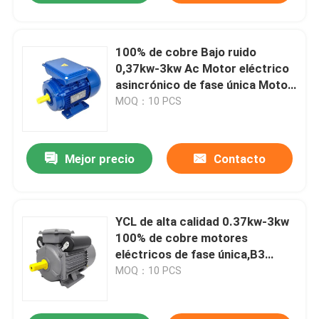
100% de cobre Bajo ruido
0,37kw-3kw Ac Motor eléctrico
asincrónico de fase única Motor
asincrónico
MOQ：10 PCS
Mejor precio
Contacto
YCL de alta calidad 0.37kw-3kw
100% de cobre motores
eléctricos de fase única,B3
condensador de doble valor de
MOQ：10 PCS
fase única motor CA