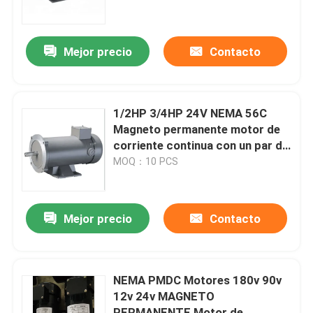
Viaje de la fábrica
Mejor precio
Contacto
Control de calidad
1/2HP 3/4HP 24V NEMA 56C
Éntrenos en contacto con
Magneto permanente motor de
corriente continua con un par de
pinceles adicionales
MOQ：10 PCS
Noticias
Pida una cita
Mejor precio
Contacto
Maquinaria de construcción de carreteras
NEMA PMDC Motores 180v 90v
12v 24v MAGNETO
máquina del cargador de la rueda
PERMANENTE Motor de