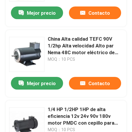
Mejor precio
Contacto
China Alta calidad TEFC 90V
1/2hp Alta velocidad Alto par
Nema 48C motor eléctrico de
corriente continua sin escobillas
MOQ：10 PCS
Mejor precio
Contacto
Hogar
1/4 HP 1/2HP 1HP de alta
Productos
eficiencia 12v 24v 90v 180v
motor PMDC con cepillo para
barco
Sobre nosotros
MOQ：10 PCS