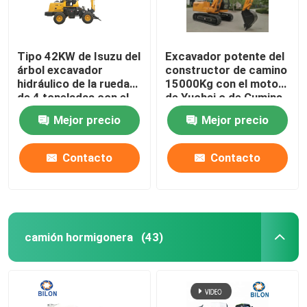
Tipo 42KW de Isuzu del
Excavador potente del
árbol excavador
constructor de camino
hidráulico de la rueda
15000Kg con el motor
de 4 toneladas con el
de Yuchai o de Cumins
martillo hidráulico
Mejor precio
Mejor precio
Contacto
Contacto
camión hormigonera
(43)