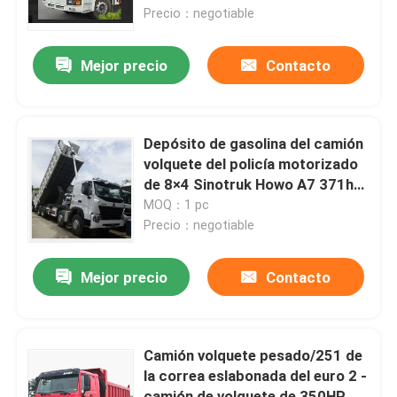
Precio：negotiable
Viaje de la fábrica
Mejor precio
Contacto
Control de calidad
Depósito de gasolina del camión
Éntrenos en contacto con
volquete del policía motorizado
de 8×4 Sinotruk Howo A7 371hp
12 300L
MOQ：1 pc
Noticias
Precio：negotiable
Pida una cita
Mejor precio
Contacto
Maquinaria de construcción de carreteras
Camión volquete pesado/251 de
la correa eslabonada del euro 2 -
máquina del cargador de la rueda
camión de volquete de 350HP