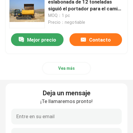
eslabonada de 12 toneladas
siguió el portador para el camino
Máquina del corte de carreteras
del fango, pantano, cuestas de la
MOQ：1 pc
nieve
Precio：negotiable
Camión del transporte del saneamiento
Mejor precio
Contacto
camión volquete de la correa eslabonada
Vea más
Generador diesel del gas natural del inversor
Torre ligera móvil
Deja un mensaje
¡Te llamaremos pronto!
Máquinas del barrendero de la nieve
Máquina concreta de la paleta