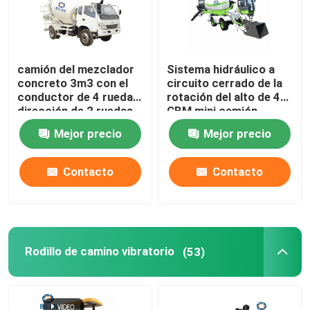
camión del mezclador
Sistema hidráulico a
concreto 3m3 con el
circuito cerrado de la
conductor de 4 ruedas,
rotación del alto de 4
dirección de 2 ruedas
CBM mini camión
eficiente del mezclador
Mejor precio
Mejor precio
concreto
Contacto
Contacto
Rodillo de camino vibratorio
(53)