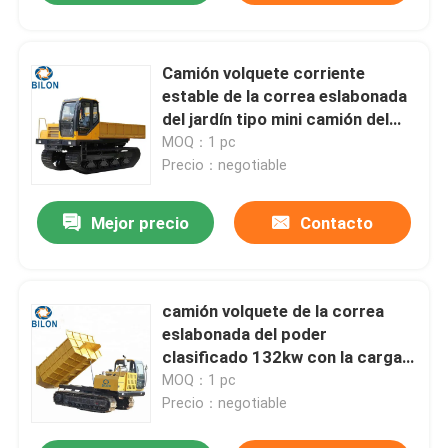
Camión volquete corriente
estable de la correa eslabonada
del jardín tipo mini camión del
combustible diesel de 10
MOQ：1 pc
toneladas de descargador
Precio：negotiable
Mejor precio
Contacto
camión volquete de la correa
eslabonada del poder
clasificado 132kw con la carga
clasificada 10000kg
MOQ：1 pc
Precio：negotiable