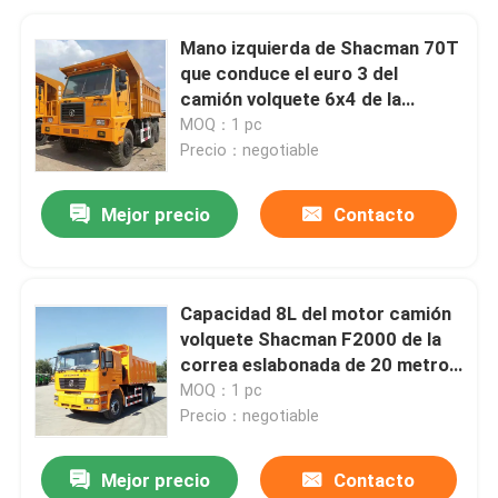
Mano izquierda de Shacman 70T
que conduce el euro 3 del
camión volquete 6x4 de la
correa eslabonada para minar
MOQ：1 pc
Precio：negotiable
Mejor precio
Contacto
Capacidad 8L del motor camión
volquete Shacman F2000 de la
correa eslabonada de 20 metros
cúbicos para África
MOQ：1 pc
Precio：negotiable
Mejor precio
Contacto