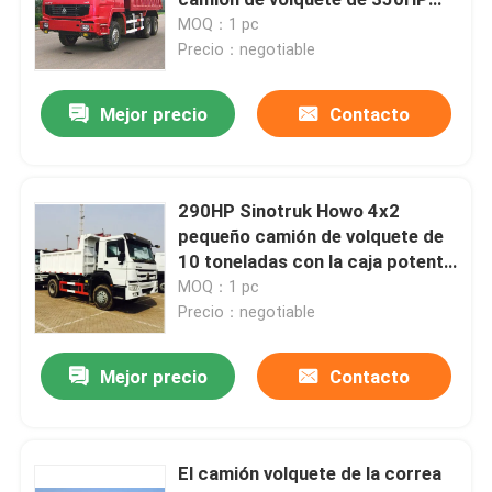
Sinotruk Howo 6x6
MOQ：1 pc
Precio：negotiable
Excavador del constructor de camino
Mejor precio
Contacto
camión hormigonera
Rodillo de camino vibratorio
290HP Sinotruk Howo 4x2
pequeño camión de volquete de
10 toneladas con la caja potente
Máquina concreta del escarificador
de la dirección
MOQ：1 pc
Precio：negotiable
Cargador de la retroexcavadora de Caterpillar
Mejor precio
Contacto
Máquina del lacre de la grieta
El camión volquete de la correa
Compresor vibratorio de la placa