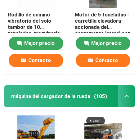
Rodillo de camino
Motor de 5 toneladas -
vibratorio del solo
carretilla elevadora
tambor de 10
accionada del
toneladas, maquinaria
cargamento lateral con
de construcción de
el motor de 85KW
Mejor precio
Mejor precio
ChinaRoad del
ISUZU
compresor
Contacto
Contacto
máquina del cargador de la rueda
(105)