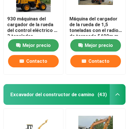
930 máquinas del
Máquina del cargador
cargador de la rueda
de la rueda de 1,5
del control eléctrico de
toneladas con el radio
3 toneladas
de torneado 5400m m
mini/cargador
del motor de 42
Mejor precio
Mejor precio
hidráulico de la rueda
kilovatios
delantera
Contacto
Contacto
Excavador del constructor de camino
(43)